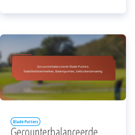
Blade Putters
Gecounterbalanceerde