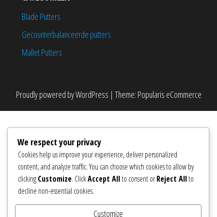
Blade Putters
Gecounterbalanceerde putters
Mallet Putters
Proudly powered by
WordPress
|
Theme:
Popularis eCommerce
We respect your privacy
Cookies help us improve your experience, deliver personalized
content, and analyze traffic. You can choose which cookies to allow by
clicking
Customize
. Click
Accept All
to consent or
Reject All
to
decline non-essential cookies.
Customize