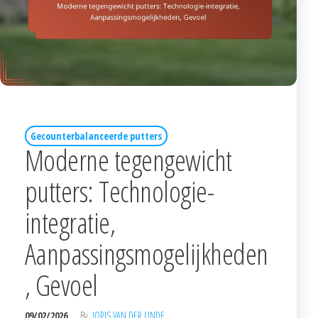
Gecounterbalanceerde putters
Moderne tegengewicht
putters: Technologie-
integratie,
Aanpassingsmogelijkheden
, Gevoel
09/02/2026
By
JORIS VAN DER LINDE