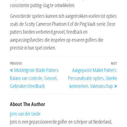
consistente putting-slag te ontwikkelen.
Gevorderde spelers kunnen zich aangetrokken voelen tot opties
zoals de Scotty Cameron Phantom X of de Ping Vault-serie. Deze
putters bieden verbeterd gevoel, feedback en
aanpassingsfuncties die inspelen op ervaren golfers die
precisie in hun spel zoeken.
Post
Previous
PREVIOUS
NEXT
Next
Middelgrote Blade Putters:
Aangepaste Mallet Putters:
navigation
Post
Post
Balans van controle, Gevoel,
Personalisatie opties, Unieke
Gebruikersfeedback
kenmerken, Vakmanschap
About The Author
Joris van der Linde
Joris is een gepassioneerde golfer en schrijver uit Nederland,