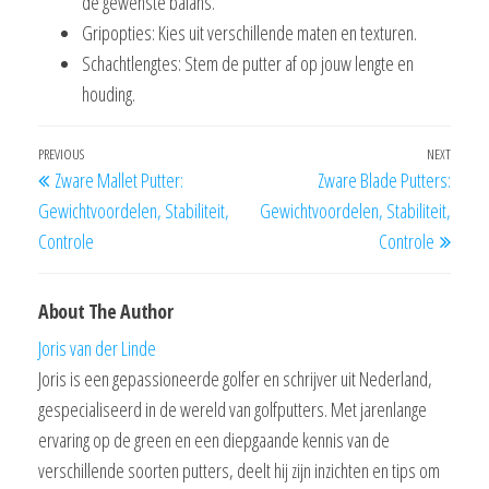
de gewenste balans.
Gripopties: Kies uit verschillende maten en texturen.
Schachtlengtes: Stem de putter af op jouw lengte en
houding.
Post
Previous
PREVIOUS
NEXT
Next
Zware Mallet Putter:
Zware Blade Putters:
navigation
Post
Post
Gewichtvoordelen, Stabiliteit,
Gewichtvoordelen, Stabiliteit,
Controle
Controle
About The Author
Joris van der Linde
Joris is een gepassioneerde golfer en schrijver uit Nederland,
gespecialiseerd in de wereld van golfputters. Met jarenlange
ervaring op de green en een diepgaande kennis van de
verschillende soorten putters, deelt hij zijn inzichten en tips om