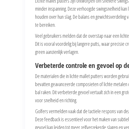
Lichte mallet putters zijn ontworpen om snellere swi
minder inspanning. Deze verhoogde swingsnelheid kan 
houden over hun slag. De balans en gewichtsverdeling 
te bereiken.
Veel gebruikers melden dat de overstap naar een lichte 
Dit is vooral voordelig bij langere putts, waar precisie
green aanzienlijk verlagen.
Verbeterde controle en gevoel op d
De materialen die in lichte mallet putters worden gebrui
bevatten geavanceerde composieten of lichte metalen 
bal raken. Dit verbeterde gevoel vertaalt zich in een g
voor snelheid en richting.
Golfers vermelden vaak dat de tactiele respons van deze
Deze feedback is essentieel voor het maken van subtie
gevoel kan leiden tot meer zelfverzekerde slagen en ve