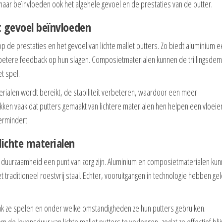
 maar beïnvloeden ook het algehele gevoel en de prestaties van de putter.
t gevoel beïnvloeden
op de prestaties en het gevoel van lichte mallet putters. Zo biedt aluminium 
or betere feedback op hun slagen. Composietmaterialen kunnen de trillingsde
t spel.
rialen wordt bereikt, de stabiliteit verbeteren, waardoor een meer
ekken vaak dat putters gemaakt van lichtere materialen hen helpen een vloei
ermindert.
ichte materialen
n duurzaamheid een punt van zorg zijn. Aluminium en composietmaterialen ku
t traditioneel roestvrij staal. Echter, vooruitgangen in technologie hebben gel
ak ze spelen en onder welke omstandigheden ze hun putters gebruiken.
de levensduur van lichte mallet putters te verlengen, zodat ze effectief blij