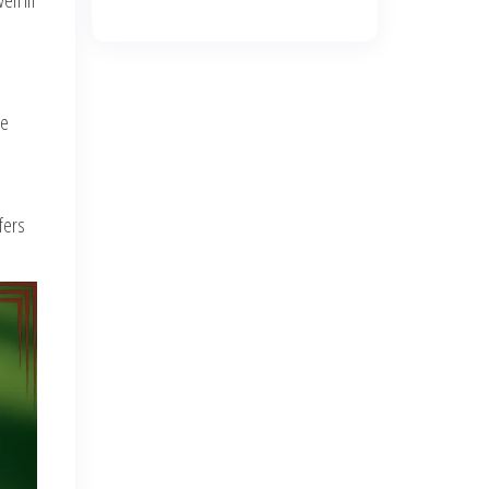
he
fers