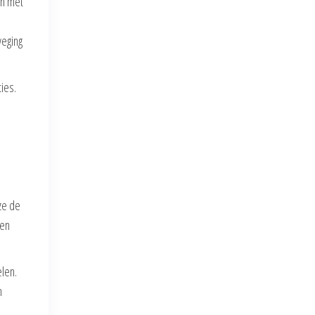
en met
weging
ies.
ze de
sen
elen.
n