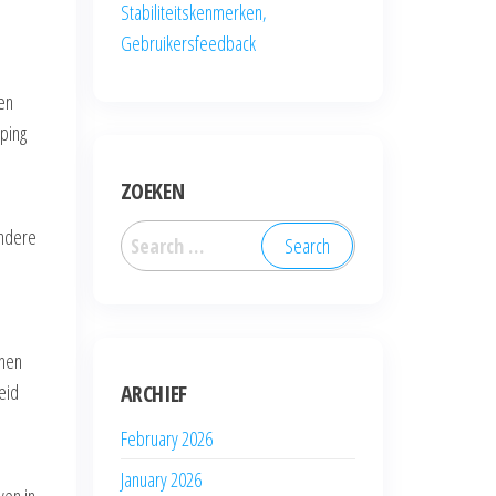
Stabiliteitskenmerken,
Gebruikersfeedback
een
mping
ZOEKEN
Search
endere
for:
nnen
eid
ARCHIEF
February 2026
January 2026
ven in