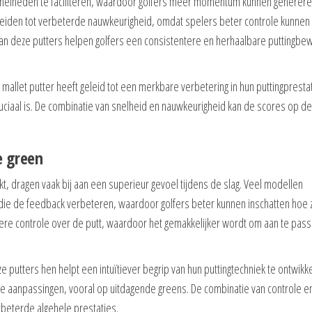
ngsnelheden te faciliteren, waardoor golfers meer momentum kunnen generer
leiden tot verbeterde nauwkeurigheid, omdat spelers beter controle kunnen
van deze putters helpen golfers een consistentere en herhaalbare puttingbe
mallet putter heeft geleid tot een merkbare verbetering in hun puttingprestat
 cruciaal is. De combinatie van snelheid en nauwkeurigheid kan de scores op de
e green
kt, dragen vaak bij aan een superieur gevoel tijdens de slag. Veel modellen
die de feedback verbeteren, waardoor golfers beter kunnen inschatten hoe 
rotere controle over de putt, waardoor het gemakkelijker wordt om aan te pas
 putters hen helpt een intuïtiever begrip van hun puttingtechniek te ontwikk
le aanpassingen, vooral op uitdagende greens. De combinatie van controle e
rbeterde algehele prestaties.