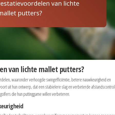
en van lichte mallet putters?
oordelen, waaronder verhoogde swingefficiëntie, betere nauwkeurigheid en
ort uit hun ontwerp, dat een stabielere slag en verbeterde afstandscontro
golfers die hun puttinggame willen verbeteren.
keurigheid