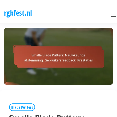
Skip
to
rgbfest.nl
the
content
Blade Putters