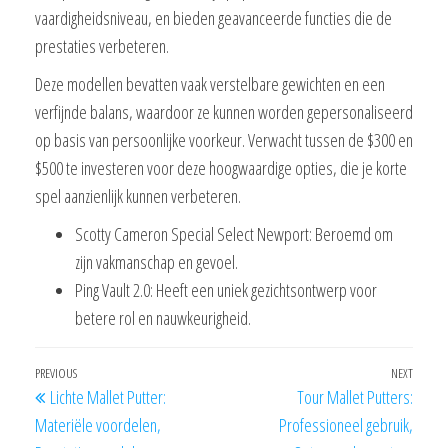
vaardigheidsniveau, en bieden geavanceerde functies die de
prestaties verbeteren.
Deze modellen bevatten vaak verstelbare gewichten en een
verfijnde balans, waardoor ze kunnen worden gepersonaliseerd
op basis van persoonlijke voorkeur. Verwacht tussen de $300 en
$500 te investeren voor deze hoogwaardige opties, die je korte
spel aanzienlijk kunnen verbeteren.
Scotty Cameron Special Select Newport: Beroemd om
zijn vakmanschap en gevoel.
Ping Vault 2.0: Heeft een uniek gezichtsontwerp voor
betere rol en nauwkeurigheid.
Post
Previous
PREVIOUS
NEXT
Next
Lichte Mallet Putter:
Tour Mallet Putters:
navigation
Post
Post
Materiële voordelen,
Professioneel gebruik,